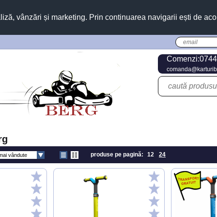
liză, vânzări și marketing. Prin continuarea navigarii ești de aco
Comenzi:0744
comanda@karturib
rg
produse pe pagină:
12
24