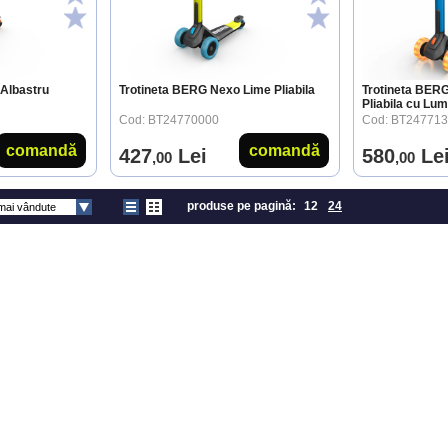
Albastru
Trotineta BERG Nexo Lime Pliabila
Trotineta BER
Pliabila cu Lum
Cod: BT24770000
Cod: BT24771
comandă
comandă
427
Lei
580
Le
,00
,00
produse pe pagină:
12
24