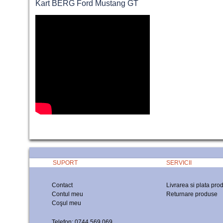
Kart BERG Ford Mustang GT
SUPORT
SERVICII
Contact
Livrarea si plata pro
Contul meu
Returnare produse
Coşul meu
Telefon: 0744.569.069