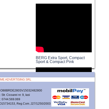
BERG Extra Sport, Compact
Sport & Compact Pink
IME ADVERTISING SRL
 RO88BRDE280SV15032482800
 Str. Cicoarei nr. 9, Iasi
n: 0744.569.069
O15734153, Reg.Com.:J27/1250/2003