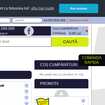
rd cu folosirea lor!
afla mai multe
Am inteles
ÎNREGISTRARE
.569.069
COȘ CUMPĂRĂTURI
0,00 Lei
0 Produse
erg.ro
COMANDA
RAPIDA
COȘ CUMPĂRĂTURI
Nu aveți nici un produs în coș
PROMOȚII