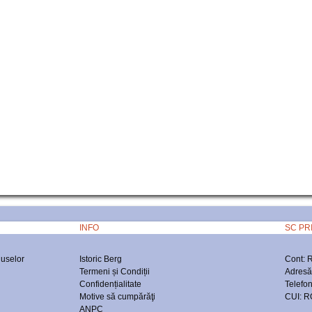
INFO
SC PR
duselor
Istoric Berg
Cont:
Termeni și Condiții
Adresă:
Confidențialitate
Telefo
Motive să cumpărăţi
CUI: R
ANPC