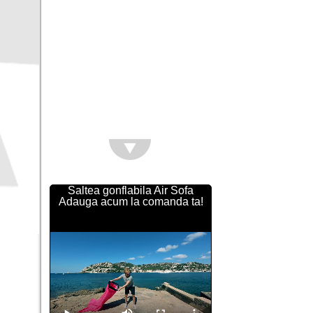
Saltea gonflabila Air Sofa
Adauga acum la comanda ta!