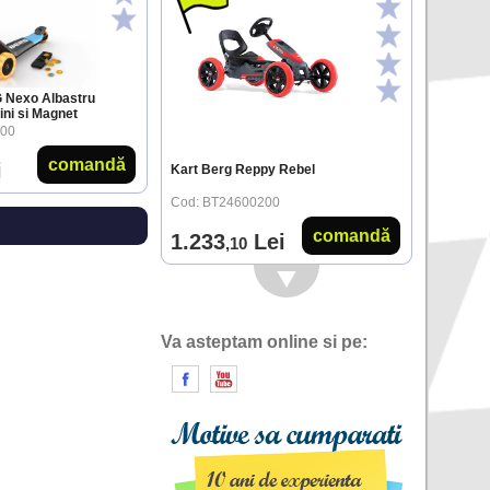
G Nexo Albastru
ini si Magnet
300
comandă
i
Kart Berg Reppy Rebel
Cod: BT24600200
comandă
1.233
Lei
,10
Va asteptam online si pe: