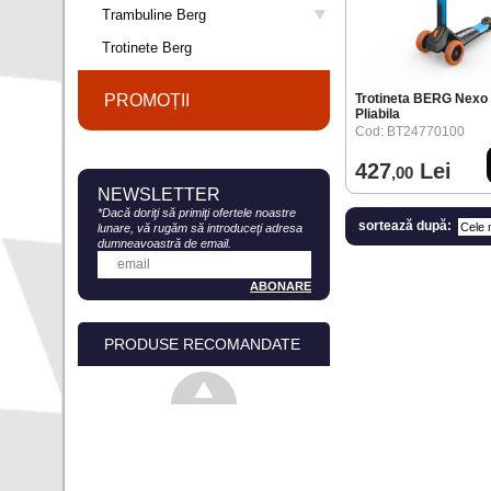
Trambuline Berg
Trotinete Berg
PROMOȚII
Trotineta BERG Nexo 
Pliabila
Cod: BT24770100
427
Lei
,00
NEWSLETTER
*Dacă doriţi să primiţi ofertele noastre
sortează după:
lunare, vă rugăm să introduceţi adresa
dumneavoastră de email.
PRODUSE RECOMANDATE