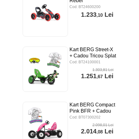
Rebel
Cod: BT24600200
1.233
Lei
,10
Kart BERG Street-X
+ Cadou Tricou Splat
Planet
Cod: BT24100001
1.303
,81
Lei
1.251
Lei
,67
Kart BERG Compact
Pink BFR + Cadou
Tricou Splat Planet
Cod: BT07300202
2.098
,01
Lei
2.014
Lei
,08